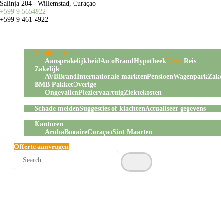
Salinja 204 - Willemstad, Curaçao
HOME
+599 9 5654922
+599 9 461-4922
SERVICE
Home
Over ons
Verzekeringen
Particulier
Aansprakelijkheid
Auto
Brand
Hypotheek
Leven
Reis
Zakelijk
AVB
Brand
Internationale markten
Pensioen
Wagenpark
Zake
BMB Pakket
Overige
Ongevallen
Pleziervaartuig
Ziektekosten
Service
Schade melden
Suggesties of klachten
Actualiseer gegevens
Contact
Kantoren
Aruba
Bonaire
Curaçao
Sint Maarten
Offerte aanvragen