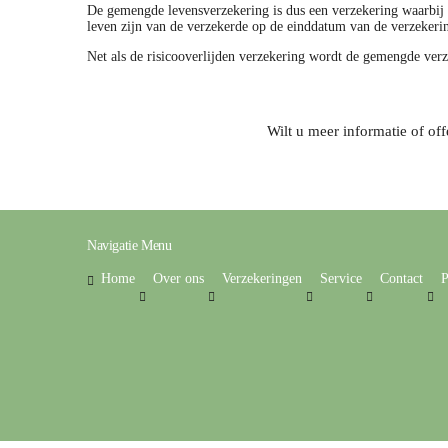
De gemengde levensverzekering is dus een verzekering waarbij i
leven zijn van de verzekerde op de einddatum van de verzekeri
Net als de risicooverlijden verzekering wordt de gemengde ver
Wilt u meer informatie of off
Navigatie Menu
Home
Over ons
Verzekeringen
Service
Contact
P