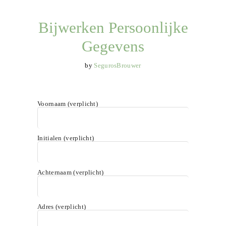
HOME
Bijwerken Persoonlijke
OVER ONS
Gegevens
VERZEKERINGEN
SERVICE
by
SegurosBrouwer
CONTACT
Voornaam (verplicht)
Initialen (verplicht)
Achternaam (verplicht)
Adres (verplicht)